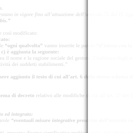
.
e.
estano in vigore fino all’attuazione dell’articolo 72 del D. Lg
bis.”
 così modificato:
cato:
le
“ogni qualvolta”
vanno inserite le parole
“d’intesa con la
c) è aggiunta la seguente:
il nome e la ragione sociale del gestore, l’indirizzo degli st
ività dei suddetti stabilimenti.”
ere aggiunto il testo di cui all’art.
6 dello stesso schema d
chema di decreto
relativo alle modifiche di cui all’art. 27 de
to ed integrato:
arole
“eventuali misure integrative prescritte dall’autorità 
ti, presenta diverse significative problematiche dettagliate ne