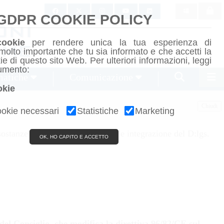

GDPR COOKIE POLICY
cookie
per rendere unica la tua esperienza di
molto importante che tu sia informato e che accetti la
kie di questo sito Web. Per ulteriori informazioni, leggi
umento:
matiche
Comunicazione
okie
Chiudi
okie necessari
Statistiche
Marketing
ostanze pericolose e di modifica e integrazione del D:lgs.
OK, HO CAPITO E ACCETTO
el Consiglio, che modifica la direttiva 96/82/CE sul