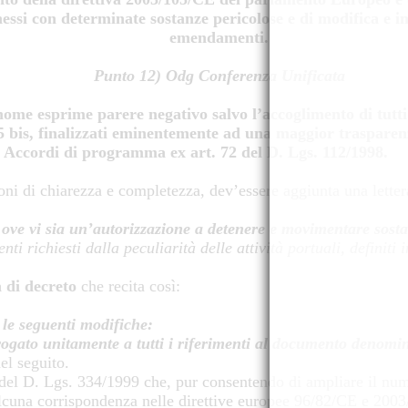
nnessi con determinate sostanze pericolose e di modifica e i
emendamenti.
Punto 12) Odg Conferenza Unificata
nome esprime parere negativo salvo l’accoglimento di tutti
15 bis, finalizzati eminentemente ad una maggior trasparenza
li Accordi di programma ex art. 72 del D. Lgs. 112/1998.
oni di chiarezza e completezza, dev’essere aggiunta una lette
 ove vi sia un’autorizzazione a detenere e movimentare sosta
ti richiesti dalla peculiarità delle attività portuali, definiti
a di decreto
che recita così:
 le seguenti modifiche:
to unitamente a tutti i riferimenti al documento denomin
el seguito.
 del D. Lgs. 334/1999 che, pur consentendo di ampliare il nume
 alcuna corrispondenza nelle direttive europee 96/82/CE e 200