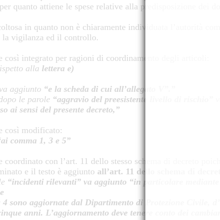
 per quanto attiene le spese relative alla predisposizione dei 
fficoltosa in quanto non è chiaramente individuata l’autorità co
la vigilanza ed il controllo.
e così integrato per ragioni di coordinamento degli articoli:
ispetto alla
lettera e)
va aggiunto
“e la scheda di cui all’allegato V”.”
 dopo le parole
“aggravio del preesistente livello di rischio”
v
sso ai sensi del presente decreto,”
e così modificato:
ai comma 1, 3 e 5”
e coordinato con l’art. 11 dello stesso schema di decreto poic
minato e il testo è aggiunto
all’art. 11 dello schema di decre
le
“incidenti rilevanti” va aggiunto “in particolare mediante 
le
 4 sono aggiornate dal Dipartimento di Protezione Civile, d’
inque anni. L’aggiornamento deve tenere conto dei cambiamen