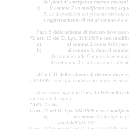
dei piani di emergenza esterna esistenti
c)
Il comma 7 va modificato come segu
7.
Le disposizioni del presente articolo r
e aggiornamento di cui ai comma 4 e 4 
·
l’art. 9 dello schema di decreto
deve essere
“L’art. 15 del D. Lgs. 334/1999 è così modifi
a)
al comma 2
prima delle paro
b)
al comma 3, dopo il comma 
d) comunica alla Commissione europea 
decreto, nonché informazioni sulle att
·
all’art. 11 dello schema di decreto deve ess
334/1999, come già evidenziato in precedenza.
· deve essere aggiunto
l’art. 15 BIS nello s
motivato nel seguito.
“ART. 15 bis
L’art. 27 del D. Lgs. 334/1999 è così modifica
a)
ai comma 3 e 4
dopo le p
sensi dell’art. 25”
L’art. 27 “Sanzioni” del D. Lgs. 334/1999, infat