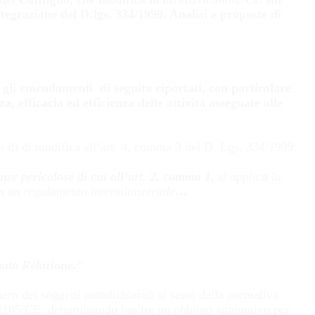
ntegrazione del D:lgs. 334/1999. Analisi e proposte di
 gli emendamenti di seguito riportati, con particolare
, efficacia ed efficienza delle attività assegnate alle
ra d) di modifica all’art. 4, comma 3 del D. Lgs. 334/1999:
nze pericolose di cui all’art. 2, comma 1,
si applica la
 in un regolamento interministeriale
…
ato Relazione.”
ro dei soggetti autodichiarati ai sensi della normativa
3/105/CE, determinando inoltre un obbligo aggiuntivo per