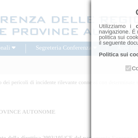
Utilizziamo i
navigazione. É 
politica sui coo
il seguente doc
onali
Segreteria Conferenza
Aree te
Politica sui co
Co
dei pericoli di incidente rilevante connessi con determinate s
OVINCE AUTONOME
to della direttiva 2003/105/CE del parlamento Europeo e d