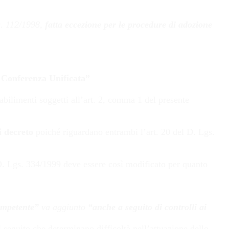
s. 112/1998,
fatta eccezione per le procedure di adozione
 Conferenza Unificata”
abilimenti soggetti all’art. 2, comma 1 del presente
i decreto
poiché riguardano entrambi l’art. 20 del D. Lgs.
l D. Lgs. 334/1999 deve essere così modificato per quanto
competente”
va aggiunto
“anche a seguito di controlli ai
l seguito che determinano difficoltà nell’attuazione dello