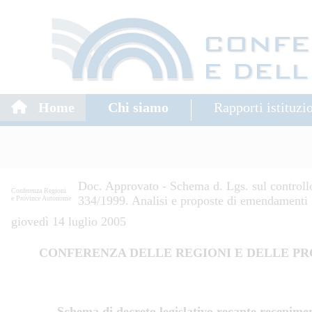
Home
Chi siamo
Rapporti istituzi
Doc. Approvato - Schema d. Lgs. sul controllo 
Conferenza Regioni
334/1999. Analisi e proposte di emendamenti
e Province Autonome
giovedì 14 luglio 2005
CONFERENZA DELLE REGIONI E DELLE
PR
Schema di decreto legislativo recante recepimen