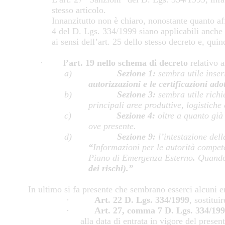
stesso articolo.
Innanzitutto non è chiaro, nonostante quanto af
4 del D. Lgs. 334/1999 siano applicabili anche a
ai sensi dell’art. 25 dello stesso decreto e, quin
·
l’art. 19 nello schema di decreto
relativo
a
a)
Sezione 1:
sembra utile inser
autorizzazioni e le certificazioni ad
b)
Sezione 3:
sembra utile rich
principali aree produttive, logistiche
c)
Sezione 4:
oltre a quanto già
ove presente.
d)
Sezione 9:
l’intestazione dell
“
Informazioni per le autorità compete
Piano di Emergenza Esterno
.
Quando
dei rischi).”
In ultimo si fa presente che sembrano esserci alcuni er
·
Art. 22 D. Lgs. 334/1999
, sostitui
·
Art. 27, comma 7
D. Lgs. 334/19
alla data di entrata in vigore del presen