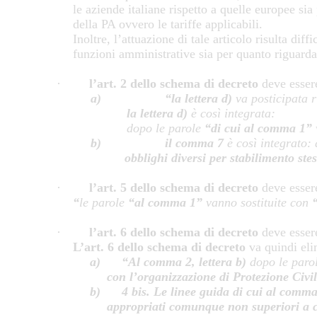
le aziende italiane rispetto a quelle europee sia
della PA ovvero le tariffe applicabili.
Inoltre, l’attuazione di tale articolo risulta di
funzioni amministrative sia per quanto riguarda 
·
l’art. 2 dello schema di decreto
deve esser
a)
“la lettera d)
va posticipata r
la lettera d)
è così integrata:
dopo le parole
“di cui al comma 1”
b)
il comma 7
è così integrato:
obblighi diversi per stabilimento ste
·
l’art. 5 dello schema di decreto
deve esser
“
le parole
“al comma 1”
vanno sostituite con
“
·
l’art. 6 dello schema di decreto
deve esser
L’art. 6 dello schema di decreto
va quindi eli
a)
“Al comma 2, lettera b)
dopo le paro
con l’organizzazione di Protezione Civi
b)
4 bis. Le linee guida di cui al comma
appropriati comunque non superiori a c