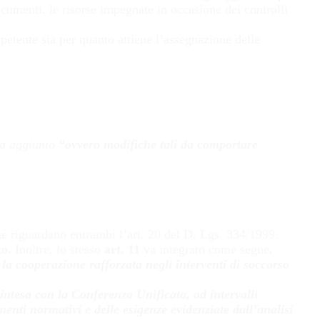
documenti, le risorse impegnate in occasione dei controlli
mpetente sia per quanto attiene l’assegnazione delle
a aggiunto
“ovvero modifiche tali da comportare
hé riguardano entrambi l’art. 20 del D. Lgs. 334/1999.
to.
Inoltre, lo stesso
art. 11
va integrato come segue
.
la cooperazione rafforzata negli interventi di soccorso
intesa con la Conferenza Unificata, ad intervalli
ti normativi e delle esigenze evidenziate dall’analisi