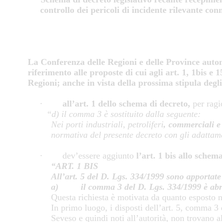
controllo dei pericoli di incidente rilevante co
La Conferenza
delle Regioni e delle Province auto
riferimento alle proposte di cui agli art. 1, 1bis e 
Regioni; anche in vista della prossima stipula deg
·
all’art. 1 dello schema di decreto,
per ragi
“d) il comma 3 è sostituito dalla seguente:
Nei porti industriali, petroliferi
, commerciali e
normativa del presente decreto con gli adattamen
· dev’essere aggiunto
l’art. 1 bis allo schem
“ART. 1 BIS
All’art. 5 del D. Lgs. 334/1999 sono apportate
a) il comma 3 del D. Lgs. 334/1999 è abroga
Questa richiesta è motivata da quanto esposto n
In primo luogo, i disposti dell’art. 5, comma 3
Seveso e quindi noti all’autorità, non trovano