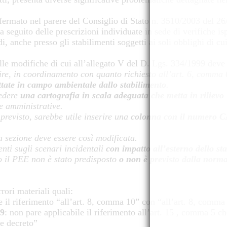
fermato nel parere del Consiglio di Stato n. 3510/2003 del 26
 seguito delle prescrizioni individuate in sede di verifiche is
di, anche presso gli stabilimenti soggetti ai soli obblighi di cui
lle modifiche di cui all’allegato V del D. Lgs. 334/1999 deve 
ire, in coordinamento con quanto richiesto all’art. 6, comma
ottate in campo ambientale dallo stabilimento
.
iedere
una cartografia in scala adeguata che metta in rilievo
 e amministrative.
 previsto, sarebbe utile inserire una
colonna con il numero CAS
a sezione deve essere così modificata.
nti sugli scenari incidentali
con impatto all’esterno dello sta
 il PEE non è stato predisposto
o non è previsto dalla norma
rori materiali quali:
re il riferimento “all’art. 8, comma 10” con “all’art. 8, comma
99
: non pare applicabile il riferimento all’art. 15 , comma 5 ch
te decreto”