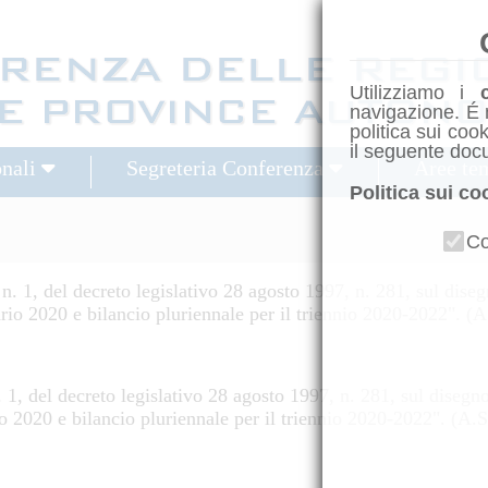
Utilizziamo i
navigazione. É 
politica sui coo
il seguente doc
onali
Segreteria Conferenza
Aree te
Politica sui co
Co
), n. 1, del decreto legislativo 28 agosto 1997, n. 281, sul dis
iario 2020 e bilancio pluriennale per il triennio 2020-2022". (
 n. 1, del decreto legislativo 28 agosto 1997, n. 281, sul diseg
rio 2020 e bilancio pluriennale per il triennio 2020-2022". (A.