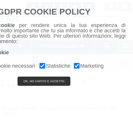

GDPR COOKIE POLICY
cookie
per rendere unica la tua esperienza di
molto importante che tu sia informato e che accetti la
kie di questo sito Web. Per ulteriori informazioni, leggi
umento:
matiche
Comunicazione
okie
Chiudi
okie necessari
Statistiche
Marketing
egno di legge recante: "Disposizioni per la formazione del
OK, HO CAPITO E ACCETTO
A.S. 1586)
no di legge recante: "Disposizioni per la formazione del
S. 1586)