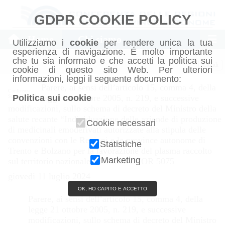
GDPR COOKIE POLICY
Home
Chi siamo
Utilizziamo i
cookie
per rendere unica la tua
esperienza di navigazione. É molto importante
che tu sia informato e che accetti la politica sui
Chiudi
cookie di questo sito Web. Per ulteriori
informazioni, leggi il seguente documento:
Parere, ai sensi dell’articolo 15, comma 4, della
Conferenza
Politica sui cookie
legge 21 ottobre 2005, n. 219, e successive
Stato-Regioni
modificazioni, sullo schema di decreto del Ministro della
salute recante “Individuazione delle aziende di produzione
Cookie necessari
di medicinali emoderivati autorizzate alla stipula delle
convenzioni con le Regioni e le province autonome di
Statistiche
Trento e Bolzano per la lavorazione del plasma raccolto
Marketing
sul territorio nazionale”. ID MONITOR 5075
giovedì 11 luglio 2024
OK, HO CAPITO E ACCETTO
Parere, ai sensi dell’articolo 15, comma 4, della
legge 21 ottobre 2005, n. 219, e successive
modificazioni, sullo schema di decreto del Ministro