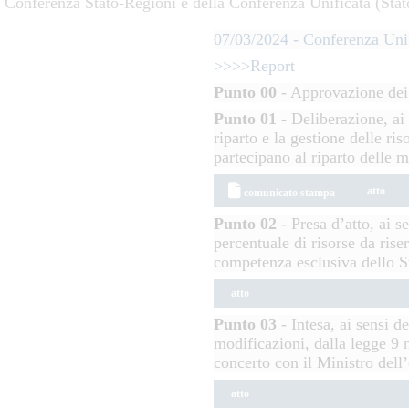
Conferenza Stato-Regioni e della Conferenza Unificata (Stat
07/03/2024 - Conferenza Uni
>>>>Report
Punto 00
- Approvazione dei 
Punto 01
- Deliberazione, ai 
riparto e la gestione delle ri
partecipano al riparto delle
atto
comunicato stampa
Punto 02
- Presa d’atto, ai s
percentuale di risorse da rise
competenza esclusiva dello S
atto
Punto 03
- Intesa, ai sensi d
modificazioni, dalla legge 9 
concerto con il Ministro dell
atto