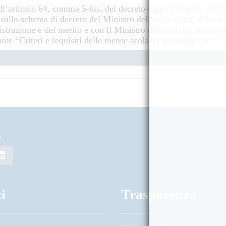
ell’articolo 64, comma 5-bis, del decreto-legge 24 aprile 2017,
ullo schema di decreto del Ministro dell’agricoltura, della sov
istruzione e del merito e con il Ministro della salute, che modi
te “Criteri e requisiti delle mense scolastiche biologiche”
L
i
Trasparenza