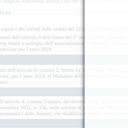
o-Regioni-Autonomie locali) e on line i documenti dell'anno i
ficata
report e dei verbali delle sedute del 22 e del 29 febbraio 202
sensi dell’articolo 4 dell’intesa del 1° marzo 2006, repertorio a
sorse statali a sostegno dell’associazionismo comunale ai fini 
 medesime per l’anno 2024
ensi dell’articolo 8, comma 2, lettera b), dell’intesa del 1° ma
rvare, per l’anno 2024, al Ministero dell’interno per l’esercizio
tato
ell’articolo 4, comma 3-quater, del decreto-legge 10 settembre
novembre 2021, n. 156, sullo schema di decreto del Ministro del
’economia e delle finanze, che modifica il decreto interminist