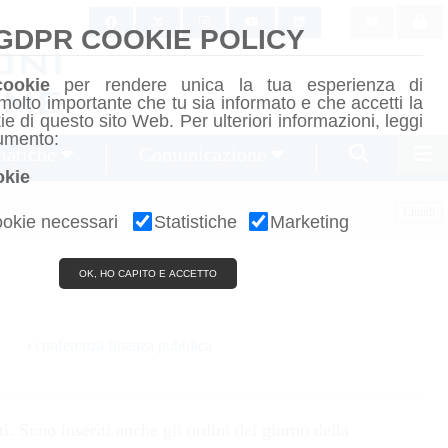

GDPR COOKIE POLICY
cookie
per rendere unica la tua esperienza di
molto importante che tu sia informato e che accetti la
kie di questo sito Web. Per ulteriori informazioni, leggi
umento:
matiche
Comunicazione
okie
Chiudi
okie necessari
Statistiche
Marketing
OK, HO CAPITO E ACCETTO
conferenza finanza pubblica
. Sono inseriti anche gli ordini del giorno della