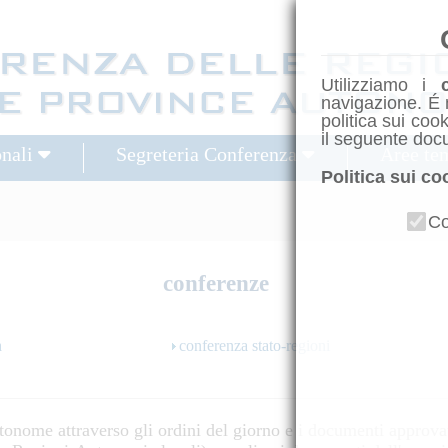
Utilizziamo i
navigazione. É 
politica sui coo
il seguente doc
onali
Segreteria Conferenza
Aree te
Politica sui co
Co
conferenze
a
conferenza stato-regioni
tonome attraverso gli ordini del giorno e i documenti approvati