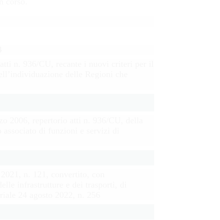
n corso.
4
tti n. 936/CU, recante i nuovi criteri per il
dell’individuazione delle Regioni che
rzo 2006, repertorio atti n. 936/CU, della
 associato di funzioni e servizi di
 2021, n. 121, convertito, con
le infrastrutture e dei trasporti, di
eriale 24 agosto 2022, n. 256