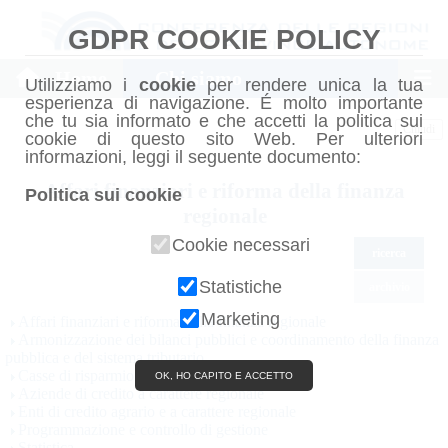
GDPR COOKIE POLICY
Home
Chi siamo
Utilizziamo i
cookie
per rendere unica la tua
esperienza di navigazione. É molto importante
che tu sia informato e che accetti la politica sui
Chiudi
cookie di questo sito Web. Per ulteriori
informazioni, leggi il seguente documento:
Affari finanziari e riforma della finanza
Politica sui cookie
regionale
Cookie necessari
ricerca
Statistiche
archivio
Marketing
Affari finanziari e riforma della finanza regionale
Armonizzazione dei bilanci pubblici e coordinamento della finanza
pubblica e del sistema tributario
Casse di risparmio e rurali
OK, HO CAPITO E ACCETTO
Aziende di credito a carattere regionale
Enti di credito agrario e a carattere regionale
Programmazione e controllo di gestione
Statistica