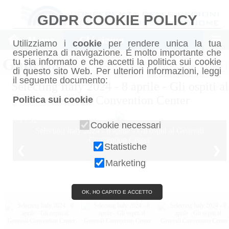
GDPR COOKIE POLICY
Home
Chi siamo
Utilizziamo i
cookie
per rendere unica la tua
esperienza di navigazione. É molto importante che
Galleria
tu sia informato e che accetti la politica sui cookie
Chiudi
di questo sito Web. Per ulteriori informazioni, leggi
il seguente documento:
Selecting Italy 2024 - 8 aprile - Gli ospiti al
Generali Convention Center
Politica sui cookie
1 / 32
Cookie necessari
Selecting Italy 2024 - 8 aprile - Gli ospiti al Generali
Convention Center
Statistiche
❮
❯
Marketing
OK, HO CAPITO E ACCETTO