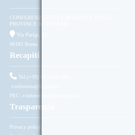
CONFERENZA DELLE REGIONI E DELLE
PROVINCE AUTONOME
Via Parigi, 11
00185 Roma
Recapiti
Tel.(+39) 06 48.88.291
conferenza@regioni.it
PEC: conferenza@pec.regioni.it
Trasparenza
Privacy policy