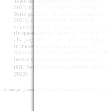
Testo del decreto-legge 18 ottobre
2023, n. 145 (in Gazzetta Ufficiale -
Serie generale - n. 244 del 18 ottobre
2023), coordinato con la legge di
conversione 15 dicembre 2023, n. 191
(in questa stessa Gazzetta Ufficiale -
alla pag. 10), recante: «Misure urgenti
in materia economica e fiscale, in
favore degli enti territoriali, a tutela del
lavoro e per esigenze indifferibili.».
(GU Serie Generale n.293 del 16-12-
2023)
Misure_mat_econom_fisc_enti_territ_lavoro_conv_dl_145_23_l