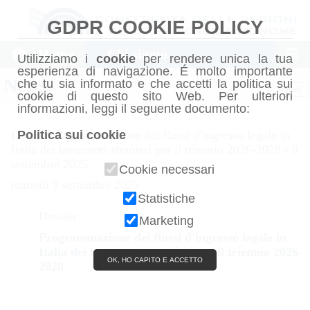
GDPR COOKIE POLICY
Home
Chi siamo
Utilizziamo i
cookie
per rendere unica la tua
esperienza di navigazione. É molto importante
News
che tu sia informato e che accetti la politica sui
Chiudi
cookie di questo sito Web. Per ulteriori
informazioni, leggi il seguente documento:
Politica sui cookie
Dossier: Programmazione dei flussi d'ingresso legale in
Italia dei lavoratori stranieri per il triennio 2026-2028 - 9
settembre 2025
Cookie necessari
martedì 9 settembre 2025
Statistiche
Dossier
Marketing
Programmazione dei flussi d'ingresso legale in
Italia dei lavoratori stranieri per il triennio 2026-
OK, HO CAPITO E ACCETTO
2028