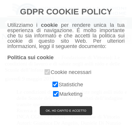
GDPR COOKIE POLICY
Home
Chi siamo
Utilizziamo i
cookie
per rendere unica la tua
esperienza di navigazione. É molto importante
News
che tu sia informato e che accetti la politica sui
Chiudi
cookie di questo sito Web. Per ulteriori
informazioni, leggi il seguente documento:
Politica sui cookie
[INCA CGIL - FP CGIL - Fondazione di Vittorio]: Le
condizioni di lavoro e di salute negli asili nido e delle
Scuole dell’Infanzia
Cookie necessari
giovedì 9 maggio 2019
Statistiche
Le condizioni di lavoro e di salute negli asili nido e
Marketing
delle Scuole dell’Infanzia: i risultati dell’indagine
tramite questionario
Ricerca a cura di:
OK, HO CAPITO E ACCETTO
INCA CGIL - FP CGIL - Fondazione di Vittorio
Autori: Gianluca De Angelis, Daniele Di Nunzio