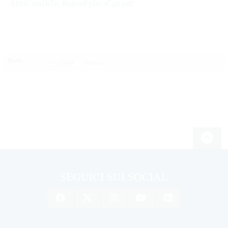
AbbiCuraDiTe_ReportFpIncaCgil.pdf
Tweet
Email
SEGUICI SUI SOCIAL