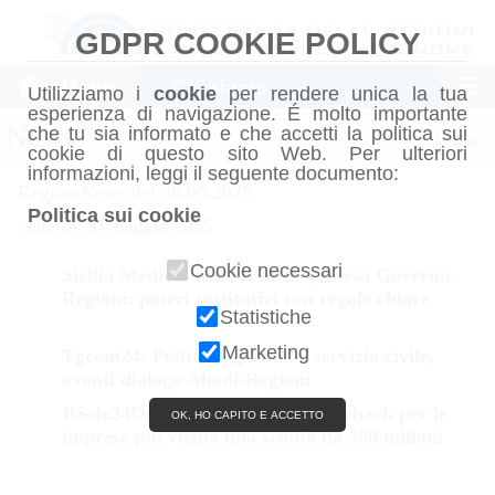
GDPR COOKIE POLICY
Home
Chi siamo
Utilizziamo i
cookie
per rendere unica la tua
esperienza di navigazione. É molto importante
News
che tu sia informato e che accetti la politica sui
Chiudi
cookie di questo sito Web. Per ulteriori
informazioni, leggi il seguente documento:
RegioniNews del 30.05.2025
Politica sui cookie
venerdì 30 maggio 2025
Cookie necessari
Sicilia Medica:
Liste d’attesa, intesa Governo-
Regioni: poteri sostitutivi con regole chiare
Statistiche
Marketing
Tgcom24:
Politiche giovani e servizio civile,
avanti dialogo Abodi-Regioni
IlSole24Ore:
Biomedicale: sul payback per le
OK, HO CAPITO E ACCETTO
imprese più vicino uno sconto da 500 milioni