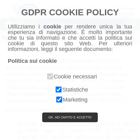
GDPR COOKIE POLICY
Home
Chi siamo
Utilizziamo i
cookie
per rendere unica la tua
esperienza di navigazione. É molto importante
News
che tu sia informato e che accetti la politica sui
Chiudi
cookie di questo sito Web. Per ulteriori
informazioni, leggi il seguente documento:
Politica sui cookie
CONFERENZA STATO-REGIONI del 9.05.2019:
Accordo sulla proposta del Ministero della salute di
obiettivi e criteri per la ripartizione tra le Regioni, per
Cookie necessari
l’anno 2019, dei fondi di cui all’ articolo 6, comma 1,
lettera c) della legge 21 ottobre 2005, n. 219 recante
Statistiche
“Nuova disciplina delle attività trasfusionali e della
Marketing
protezione nazionale degli emoderivati”. (SALUTE )
mercoledì 15 maggio 2019
OK, HO CAPITO E ACCETTO
Accordo, ai sensi dell’articolo 6, comma 1, lettera
c), della legge 21 ottobre 2005, n. 219, sulla
proposta del Ministero della salute di obiettivi e