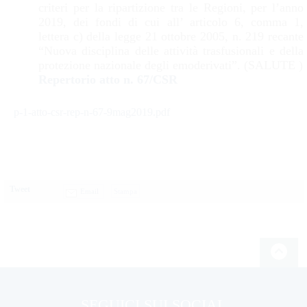
criteri per la ripartizione tra le Regioni, per l’anno
2019, dei fondi di cui all’ articolo 6, comma 1,
lettera c) della legge 21 ottobre 2005, n. 219 recante
“Nuova disciplina delle attività trasfusionali e della
protezione nazionale degli emoderivati”. (SALUTE )
Repertorio atto n. 67/CSR
p-1-atto-csr-rep-n-67-9mag2019.pdf
Tweet
Email
SEGUICI SUI SOCIAL