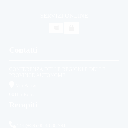
SERVIZI ONLINE

Contatti
CONFERENZA DELLE REGIONI E DELLE
PROVINCE AUTONOME
Via Parigi, 11
00185 Roma
Recapiti
Tel.(+39) 06 48.88.291