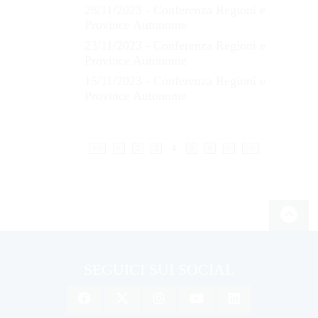
28/11/2023 - Conferenza Regioni e
Province Autonome
23/11/2023 - Conferenza Regioni e
Province Autonome
15/11/2023 - Conferenza Regioni e
Province Autonome
<<
<
2
3
4
5
6
>
>>
SEGUICI SUI SOCIAL