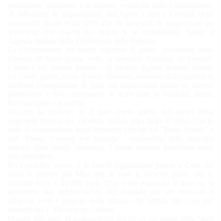
produzione industriale e la volontà, condivisa dalla Commissione,
di diffondere la segnalazione dell'Agcm a tutti i Consigli delle
autonomie locali (Cal) oltre che la necessità di organizzare un
workshop con esperti del settore e le commissioni Salute e
Agenda digitale della Conferenza delle Regioni.
La Commissione ha anche espresso il parere favorevole sullo
schema di linee guida volto a normare l'utilizzo di OpenID
Connect nel sistema pubblico di identità digitale italiano (Spid).
Le Linee guida, come è stato illustrato, nascono dall'esigenza di
facilitare l'integrazione di Spid con applicazioni basate su diverse
piattaforme e con componenti di terze parti in modalità sicura,
interoperabile e scalabile.
Durante la riunione si è dato conto anche dei lavori della
segreteria tecnica del comitato Banda ultra larga (Cobul) con lo
stato di avanzamento degli interventi previsti dal "Piano Scuola" e
dal "Piano Voucher per famiglie", nell'ambito della strategia
italiana della banda ultralarga. I bandi saranno pubblicati entro
fine settembre.
Per i voucher, invece, è in fase di registrazione presso la Corte dei
conti il decreto del Mise per la fase 1, ovvero quello per le
famiglie sotto i 20.000 euro. Una volta registrato il decreto, si
procederà alla pubblicazione del manuale per gli operatori e
all'avvio vero e proprio della misura che offrirà 200 euro per
connettività e 300 euro per i tablet.
Quanto allo stato di avanzamento dei lavori sul piano delle "aree