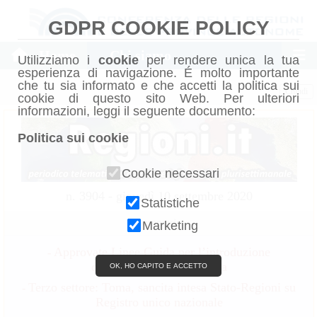
GDPR COOKIE POLICY
Home
Chi siamo
Utilizziamo i
cookie
per rendere unica la tua
esperienza di navigazione. É molto importante
che tu sia informato e che accetti la politica sui
Chiudi
cookie di questo sito Web. Per ulteriori
informazioni, leggi il seguente documento:
Politica sui cookie
Cookie necessari
n. 3904 - giovedì 10 settembre 2020
Statistiche
Sommario
Marketing
Approvate Linee Guida per l’introduzione
-
dell’infermiere di famiglia
OK, HO CAPITO E ACCETTO
Terzo settore: Toma, sancita intesa Stato-Regioni su
-
Registro unico nazionale