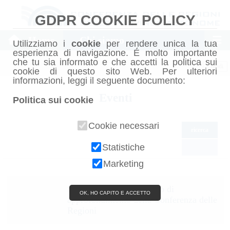
GDPR COOKIE POLICY
Home
Chi siamo
Utilizziamo i
cookie
per rendere unica la tua
esperienza di navigazione. É molto importante
che tu sia informato e che accetti la politica sui
Chiudi
cookie di questo sito Web. Per ulteriori
informazioni, leggi il seguente documento:
Eventi
Politica sui cookie
Cookie necessari
ricerca
Statistiche
Marketing
Smart working: seminario di
OK, HO CAPITO E ACCETTO
approfondimento della Conferenza delle
Regioni