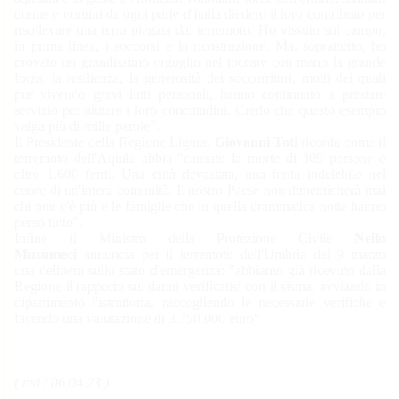
donne e uomini da ogni parte d'Italia diedero il loro contributo per
risollevare una terra piegata dal terremoto. Ho vissuto sul campo,
in prima linea, i soccorsi e la ricostruzione. Ma, soprattutto, ho
provato un grandissimo orgoglio nel toccare con mano la grande
forza, la resilienza, la generosità dei soccorritori, molti dei quali
pur vivendo gravi lutti personali, hanno continuato a prestare
servizio per aiutare i loro concittadini. Credo che questo esempio
valga più di mille parole".
Il Presidente della Regione Ligura,
Giovanni Toti
ricorda come il
terremoto dell'Aquila abbia "causato la morte di 309 persone e
oltre 1.600 feriti. Una città devastata, una ferita indelebile nel
cuore di un'intera comunità. Il nostro Paese non dimenticherà mai
chi non c'è più e le famiglie che in quella drammatica notte hanno
perso tutto".
Infine il Ministro della Protezione Civile
Nello
Musumeci
annuncia per il terremoto dell'Umbria del 9 marzo
una delibera sullo stato d'emergenza: "abbiamo già ricevuto dalla
Regione il rapporto sui danni verificatisi con il sisma, avviando in
dipartimento l'istruttoria, raccogliendo le necessarie verifiche e
facendo una valutazione di 3.750.000 euro".
( red / 06.04.23 )