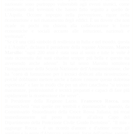
nazionale sono purtroppo vulnerabili agli eventi sismici, come
confermato dai terremoti che hanno fatto seguito a quello de
L’Aquila. Occorre impegno nella prevenzione, rigore nella
ricostruzione e nel risanamento degli edifici. È un dovere che non
ricade su pochi ma chiama alla collaborazione le forze
economiche e sociali accanto alle istituzioni, nazionali e
territoriali".
"Se c'è una città simbolo di resilienza in Italia e nel mondo, questa
è L'Aquila", dichiara il presidente della regione Abruzzo,
Marco
Marsilio:
"ogni 200 anni è stata rasa al suolo e tutte le volte è
stata ricostruita dai suoi cittadini sempre più bella e questo sta
avvenendo anche adesso". In tal senso Marsilio sottolinea
l'inaugurazione della Scuola Nazionale dell'Amministrazione, che
ha "corsi di formazione per i tecnici dedicati alla ricostruzione,
perché dobbiamo mettere anche a fattore comune questa dolorosa
esperienza" e fare in modo che per un altro cataclisma "si trovino
maestranze, professionisti e tecnici preparati e capaci di fare più
rapidamente la ricostruzione che serve".
Il Presidente della Regione Lazio,
Francesco Rocca,
non
dimenticherà "mai quelle ore terribili e drammatiche quando, da
Commissario Straordinario della Croce Rossa Italiana, mi recai
immediatamente sul posto insieme all'allora Capo del
Dipartimento della Protezione Civile Guido Bertolaso". "Il mio -
aggiunge Rocca - è un ricordo d'amore e d'azione verso gli
aquilani e la gente d'Abruzzo: volontari, forze dell'ordine, sanitari,