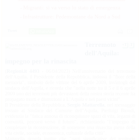
Migranti: si va verso lo stato di emergenza
-
Infrastrutture: Pedemontane da Nord a Sud
-
Tweet
WhatsApp
Terremoto
+T
-T
dell'Aquila:
impegno per la rinascita
(
Regioni.it 4493
- 06/04/2023) Nell'anniversario del terremoto
dell'Aquila, il Presidente della Repubblica, indossa il "fiore della
memoria", simbolo delle vittime del 6 aprile 2009, inviatogli dal
sindaco dell'Aquila, e ricorda che "nella notte tra il 5 e il 6 aprile
2009 uno dei terremoti più devastanti della nostra storia recente ha
propagato morti e distruzioni a L’Aquila e nei paesi vicini".
Il Presidente della Repubblica,
Sergio Mattarella
, nel messaggio
inviato al Sindaco del Comune dell’Aquila, Pierluigi Biondi,
evidenzia la "fatica annosa di riconquistare spazi di vita, legami di
comunità, percorsi verso il futuro", richiamando "l’impegno di
completare la ricostruzione, di sostenere una rinascita piena della
vita civile, sociale, economica, culturale della città".
Mattarella ricorda inoltre che "parti significative del territorio