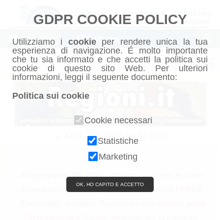
GDPR COOKIE POLICY
Home
Chi siamo
Utilizziamo i
cookie
per rendere unica la tua
esperienza di navigazione. É molto importante
che tu sia informato e che accetti la politica sui
Chiudi
cookie di questo sito Web. Per ulteriori
informazioni, leggi il seguente documento:
Politica sui cookie
Cookie necessari
n. 4493 - giovedì 6 aprile 2023
Statistiche
Sommario
Marketing
Infrastrutture: Oti Nord, rapporto su lavori in corso
-
OK, HO CAPITO E ACCETTO
Infrastrutture: Umbria, la messa a punto del PNRR
-
Rinnovabili: royalties Regioni su investimenti green
-
Terremoto dell'Aquila: impegno per la rinascita
-