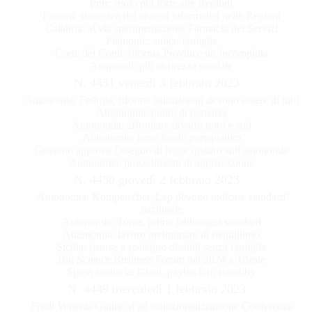
Pnrr: ruolo più forte alle Regioni
Fioroni: sicurezza dei sistemi informatici nelle Regioni
Calabria: al via sperimentazione Farmacia dei Servizi
Piemonte: amico famiglie
Corte dei Conti: riforma Province un’incompiuta
Acquaroli: più sicurezza stradale
N. 4451 venerdì 3 febbraio 2023
Autonomia: Fedriga, riforme istituzionali devono essere di tutti
Autonomia: punto di partenza
Autonomia: affrontare divario nord e sud
Autonomia: bene fondo perequativo
Governo approva Disegno di legge quadro sull'autonomia
Autonomia: procedimenti di approvazione
N. 4450 giovedì 2 febbraio 2023
Autonomia: Kompatscher, Lep devono indicare standard
nazionale
Autonomia: Toma, prima fabbisogni standard
Autonomia: lavoro preliminare di riequilibrio
Sicilia: risorse a sostegno disabili senza famiglia
Big Science Business Forum nel 2024 a Trieste
Spesa sanitaria: Giani, payback in stand-by
N. 4449 mercoledì 1 febbraio 2023
Friuli Venezia Giulia: sì ad istituzionalizzazione Conferenza