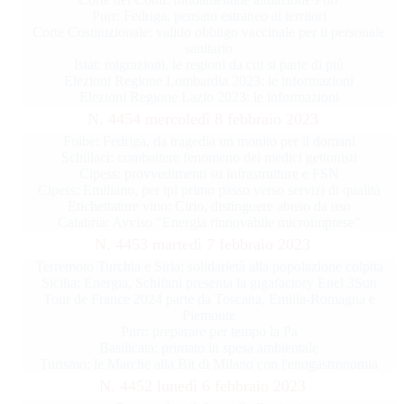
Pnrr: Fedriga, pensato estraneo ai territori
Corte Costituzionale: valido obbligo vaccinale per il personale
sanitario
Istat: migrazioni, le regioni da cui si parte di più
Elezioni Regione Lombardia 2023: le informazioni
Elezioni Regione Lazio 2023: le informazioni
N. 4454 mercoledì 8 febbraio 2023
Foibe: Fedriga, da tragedia un monito per il domani
Schillaci: combattere fenomeno dei medici gettonisti
Cipess: provvedimenti su infrastrutture e FSN
Cipess: Emiliano, per tpl primo passo verso servizi di qualità
Etichettature vino: Cirio, distinguere abuso da uso
Calabria: Avviso "Energia rinnovabile microimprese"
N. 4453 martedì 7 febbraio 2023
Terremoto Turchia e Siria: solidarietà alla popolazione colpita
Sicilia: Energia, Schifani presenta la gigafactory Enel 3Sun
Tour de France 2024 parte da Toscana, Emilia-Romagna e
Piemonte
Pnrr: preparare per tempo la Pa
Basilicata: primato in spesa ambientale
Turismo: le Marche alla Bit di Milano con l'enogastronomia
N. 4452 lunedì 6 febbraio 2023