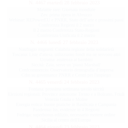
N. 4467 martedì 28 febbraio 2023
Malattie rare: Giornata mondiale
Zes: prima opera in Abruzzo
Webinar: REPowerEU e PNRR, Stato dell’arte e prossimi passi
Conferenza Regioni il 2 marzo
Il 2 marzo Conferenza Stato-Regioni
Conferenza Unificata il 2 marzo
N. 4466 lunedì 27 febbraio 2023
Naufragio migranti: Calabria regione della solidarietà
Toscana: Liste d'attesa, utilizziamo fondi ma ne servono altri
Ucraina: assitenza ai bambini
Siccità: Zaia, serve un 'piano Marshall'
Confcommercio: Osservatorio demografia d’impresa
Cdm su governance PNRR e Centri per l'impiego
N. 4465 venerdì 24 febbraio 2023
Fontana: prossima settimana tavolo siccità
Elezioni regionali: Province autonome Trento e a Bolzano, Friuli
Venezia Giulia e Molise
Energia eolica: buone pratiche in Basilicata e Campania
Pandemia: Iss, evidenze in 4 Regioni
Fedriga: superbonus edilizio, necessario mettere ordine
Sicilia al centro dell'Europa
N. 4464 giovedì 23 febbraio 2023