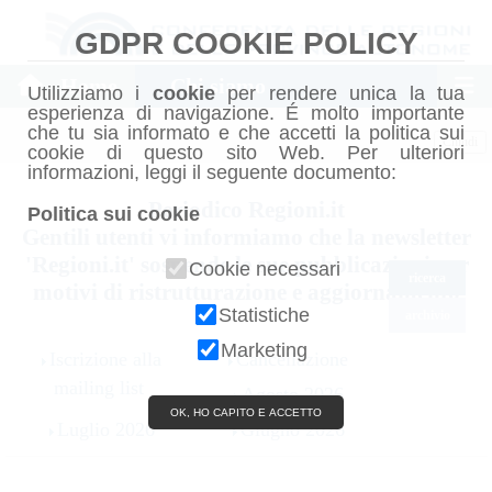
GDPR COOKIE POLICY
Home
Chi siamo
Utilizziamo i
cookie
per rendere unica la tua
esperienza di navigazione. É molto importante
che tu sia informato e che accetti la politica sui
Chiudi
cookie di questo sito Web. Per ulteriori
informazioni, leggi il seguente documento:
Periodico Regioni.it
Politica sui cookie
Gentili utenti vi informiamo che la newsletter
'Regioni.it' sospende le sue pubblicazioni per
Cookie necessari
ricerca
motivi di ristrutturazione e aggiornamento
Statistiche
archivio
Marketing
Iscrizione alla
Cancellazione
mailing list
Agosto 2026
OK, HO CAPITO E ACCETTO
Luglio 2026
Giugno 2026