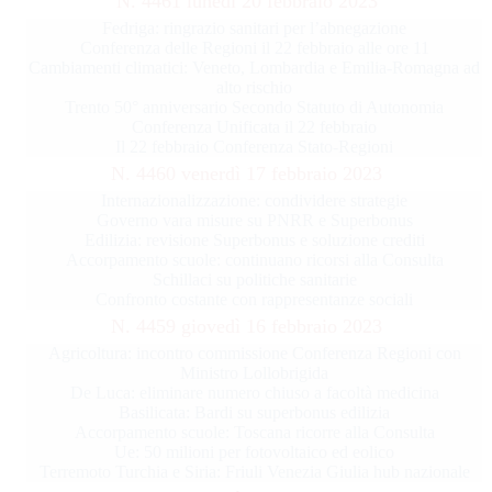
N. 4461 lunedì 20 febbraio 2023
Fedriga: ringrazio sanitari per l’abnegazione
Conferenza delle Regioni il 22 febbraio alle ore 11
Cambiamenti climatici: Veneto, Lombardia e Emilia-Romagna ad
alto rischio
Trento 50° anniversario Secondo Statuto di Autonomia
Conferenza Unificata il 22 febbraio
Il 22 febbraio Conferenza Stato-Regioni
N. 4460 venerdì 17 febbraio 2023
Internazionalizzazione: condividere strategie
Governo vara misure su PNRR e Superbonus
Edilizia: revisione Superbonus e soluzione crediti
Accorpamento scuole: continuano ricorsi alla Consulta
Schillaci su politiche sanitarie
Confronto costante con rappresentanze sociali
N. 4459 giovedì 16 febbraio 2023
Agricoltura: incontro commissione Conferenza Regioni con
Ministro Lollobrigida
De Luca: eliminare numero chiuso a facoltà medicina
Basilicata: Bardi su superbonus edilizia
Accorpamento scuole: Toscana ricorre alla Consulta
Ue: 50 milioni per fotovoltaico ed eolico
Terremoto Turchia e Siria: Friuli Venezia Giulia hub nazionale